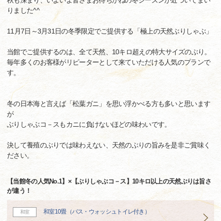
秋も深まり、いよいよ皆さまお待ちかねの冬シーズンが近づいてまい
りました^^
11月7日～3月31日の冬季限定でご提供する「極上の天然ぶりしゃぶ」
当館でご提供するのは、全て天然、10キロ超えの特大サイズのぶり。
毎年多くのお客様がリピーターとして来ていただける人気のプランで
す。
冬の日本海と言えば「松葉ガニ」を思い浮かべる方も多いと思います
が
ぶりしゃぶコ－スもカニに負けないほどの味わいです。
決して養殖のぶりでは味わえない、天然のぶりの旨みを是非ご賞味く
ださい。
【当館冬の人気No.1】×【ぶりしゃぶコ－ス】10キロ以上の天然ぶりは旨さ
が違う！
和室10畳（バス・ウォッシュトイレ付き）
和室