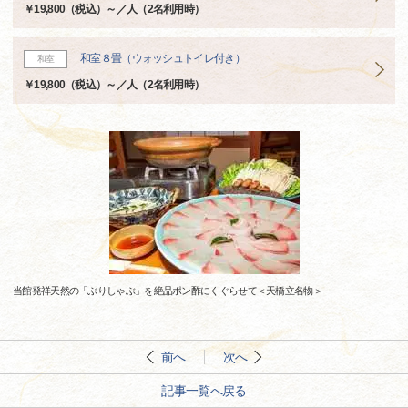
￥19,800（税込）～／人（2名利用時）
和室８畳（ウォッシュトイレ付き）
和室
￥19,800（税込）～／人（2名利用時）
当館発祥天然の「ぶりしゃぶ」を絶品ポン酢にくぐらせて＜天橋立名物＞
前へ
次へ
記事一覧へ戻る