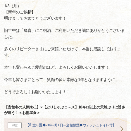
1/3（月）
【新年のご挨拶】
明けましておめでとうございます！
旧年中は「鳥喜」にご宿泊、ご利用いただき誠にありがとうございま
した。
多くのリピーターさまにご来館いただけて、本当に感謝しておりま
す。
本年も変わらぬご愛顧のほど、よろしくお願いいたします！
今年も皆さまにとって、笑顔の多い素敵な1年となりますように。
どうぞよろしくお願いいたします！
【当館冬の人気No.1】×【ぶりしゃぶコ－ス】10キロ以上の天然ぶりは旨さ
が違う！＜お部屋食＞
【和室８畳◆21年9月1日～全館禁煙◆ウォッシュトイレ付】
和室