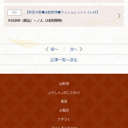
【和室８畳◆全館禁煙◆ウォシュレットトイレ付】
和室
￥20,900（税込）～／人（2名利用時）
前へ
次へ
記事一覧へ戻る
お料理
ぶりしゃぶのこだわり
客室
お風呂
クチコミ