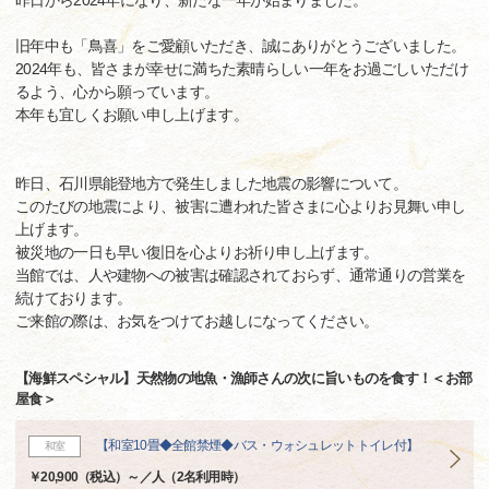
昨日から2024年になり、新たな一年が始まりました。
旧年中も「鳥喜」をご愛顧いただき、誠にありがとうございました。
2024年も、皆さまが幸せに満ちた素晴らしい一年をお過ごしいただけ
るよう、心から願っています。
本年も宜しくお願い申し上げます。
昨日、石川県能登地方で発生しました地震の影響について。
このたびの地震により、被害に遭われた皆さまに心よりお見舞い申し
上げます。
被災地の一日も早い復旧を心よりお祈り申し上げます。
当館では、人や建物への被害は確認されておらず、通常通りの営業を
続けております。
ご来館の際は、お気をつけてお越しになってください。
【海鮮スペシャル】天然物の地魚・漁師さんの次に旨いものを食す！＜お部
屋食＞
【和室10畳◆全館禁煙◆バス・ウォシュレットトイレ付】
和室
￥20,900（税込）～／人（2名利用時）