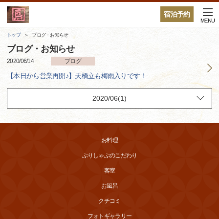
宿泊予約
MENU
トップ
ブログ・お知らせ
ブログ・お知らせ
2020/06/14
ブログ
【本日から営業再開♪】天橋立も梅雨入りです！
お料理
ぶりしゃぶのこだわり
客室
お風呂
クチコミ
フォトギャラリー