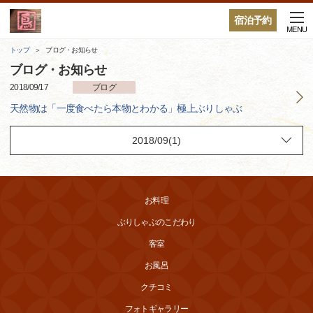
宿泊予約
MENU
トップ
ブログ・お知らせ
ブログ・お知らせ
2018/09/17
ブログ
天然物は「一度食べたら本物とわかる」極上ぶりしゃぶ
お料理
ぶりしゃぶのこだわり
客室
お風呂
クチコミ
フォトギャラリー